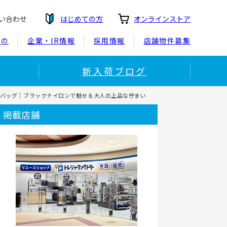
い合わせ
はじめての方
オンラインストア
もの
企業・IR情報
採用情報
店舗物件募集
新入荷ブログ
ル】ハンドバッグ｜ブラックナイロンで魅せる大人の上品な佇まい
掲載店舗