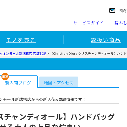
お問
サービスガイド
読み
モノを売る
取扱い商品
イオンモール新瑞橋店 店舗TOP
>
【Christian Dior / クリスチャンディオー
新入荷ブログ
地図・アクセス
ンモール新瑞橋店からの新入荷&買取情報です！
 / クリスチャンディオール】ハンドバッグ
せる大人の上品な佇まい