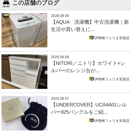
この店舗のブログ
2026.08.08
【AQUA 洗濯機】中古洗濯機｜新
生活や買い替えに...
伊勢崎フォリオ安堀店
2026.08.08
【NITORI／ニトリ】ホワイト×シ
ルバーのレンジ台が...
伊勢崎フォリオ安堀店
2026.08.07
【UNDERCOVER】UCA4A01シル
バー925バングルをご紹...
伊勢崎フォリオ安堀店