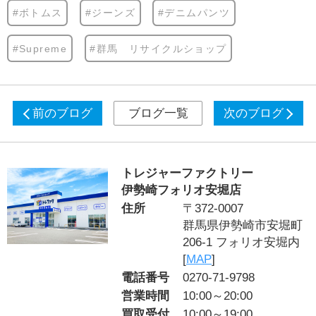
#ボトムス
#ジーンズ
#デニムパンツ
#Supreme
#群馬 リサイクルショップ
前のブログ
ブログ一覧
次のブログ
トレジャーファクトリー
伊勢崎フォリオ安堀店
住所
〒372-0007
群馬県伊勢崎市安堀町
206-1 フォリオ安堀内
[
MAP
]
電話番号
0270-71-9798
営業時間
10:00～20:00
買取受付
10:00～19:00