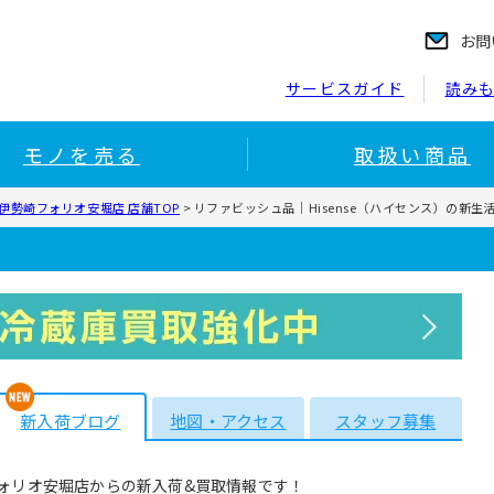
お問
サービスガイド
読み
モノを売る
取扱い商品
伊勢崎フォリオ安堀店 店舗TOP
>
リファビッシュ品｜Hisense（ハイセンス）の新
新入荷ブログ
地図・アクセス
スタッフ募集
ォリオ安堀店からの新入荷&買取情報です！