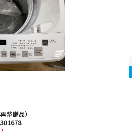
）
再整備品）
01678
み）