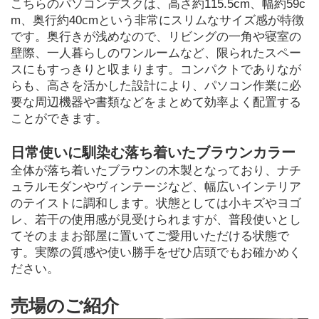
こちらのパソコンデスクは、高さ約115.5cm、幅約59c
m、奥行約40cmという非常にスリムなサイズ感が特徴
です。奥行きが浅めなので、リビングの一角や寝室の
壁際、一人暮らしのワンルームなど、限られたスペー
スにもすっきりと収まります。コンパクトでありなが
らも、高さを活かした設計により、パソコン作業に必
要な周辺機器や書類などをまとめて効率よく配置する
ことができます。
日常使いに馴染む落ち着いたブラウンカラー
全体が落ち着いたブラウンの木製となっており、ナチ
ュラルモダンやヴィンテージなど、幅広いインテリア
のテイストに調和します。状態としては小キズやヨゴ
レ、若干の使用感が見受けられますが、普段使いとし
てそのままお部屋に置いてご愛用いただける状態で
す。実際の質感や使い勝手をぜひ店頭でもお確かめく
ださい。
売場のご紹介