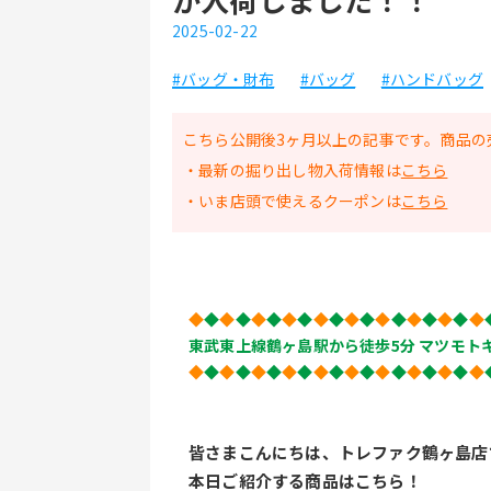
2025-02-22
#バッグ・財布
#バッグ
#ハンドバッグ
こちら公開後3ヶ月以上の記事です。商品の
・最新の掘り出し物入荷情報は
こちら
・いま店頭で使えるクーポンは
こちら
◆
◆
◆
◆
◆
◆
◆
◆
◆
◆
◆
◆
◆
◆
◆
◆
◆
◆
◆
東武東上線鶴ヶ島駅から徒歩5分 マツモトキ
◆
◆
◆
◆
◆
◆
◆
◆
◆
◆
◆
◆
◆
◆
◆
◆
◆
◆
◆
皆さまこんにちは、トレファク鶴ヶ島店
本日ご紹介する商品はこちら！