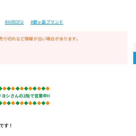
#HIROFU
#鶴ヶ島ブランド
売り切れなど情報が古い場合があります。
◆
◆
◆
◆
◆
◆
◆
◆
◆
◆
◆
◆
ヨシさんの2階で営業中!!
◆
◆
◆
◆
◆
◆
◆
◆
◆
◆
◆
◆
です！