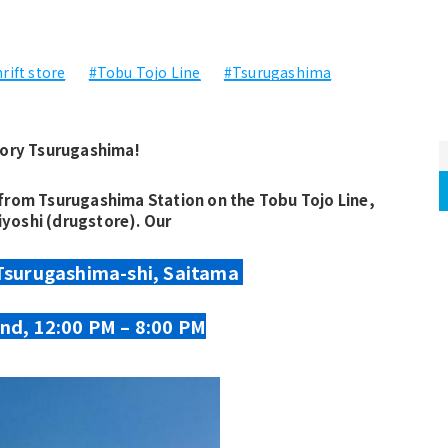
rift store
#Tobu Tojo Line
#Tsurugashima
ctory Tsurugashima!
from Tsurugashima Station on the Tobu Tojo Line, 
yoshi (drugstore). Our 
Tsurugashima-shi, Saitama 
nd, 12:00 PM – 8:00 PM