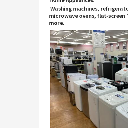
 Washing machines, refrigerators, gas stoves, air conditioners, 
microwave ovens, flat-screen 
more.