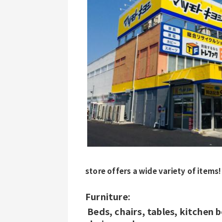
store offers a wide variety of items!
Furniture:
 Beds, chairs, tables, kitchen boards, TV stands, chests, sofas, gaming 