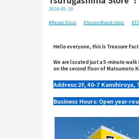
2026-05-10
#Reuse Shop
#Secondhand shop
#Th
Hello everyone, this is Treasure Fa
We are located just a 5-minute walk 
on the second floor of Matsumoto Ki
Address:2F, 40-7 Kamihiroya, 
Business Hours: Open year-rou