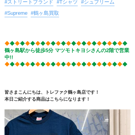
#ストリートブランド
#Tシャツ
#シュプリーム
#Supreme
#鶴ヶ島買取
◆
◆
◆
◆
◆
◆
◆
◆
◆
◆
◆
◆
◆
◆
◆
◆
◆
◆
◆
◆
◆
◆
◆
◆
鶴ヶ島駅から徒歩5分 マツモトキヨシさんの2階で営業
中!!
◆
◆
◆
◆
◆
◆
◆
◆
◆
◆
◆
◆
◆
◆
◆
◆
◆
◆
◆
◆
◆
◆
◆
◆
皆さまこんにちは、トレファク鶴ヶ島店です！
本日ご紹介する商品はこちらになります！