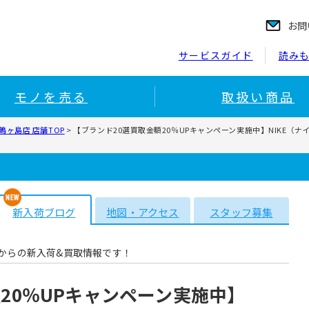
お問
サービスガイド
読み
モノを売る
取扱い商品
ヶ島店 店舗TOP
>
【ブランド20選買取金額20％UPキャンペーン実施中】NIKE（ナイキ）の “ A
新入荷ブログ
地図・アクセス
スタッフ募集
からの新入荷&買取情報です！
20％UPキャンペーン実施中】