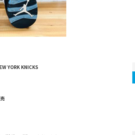
W YORK KNICKS
販売