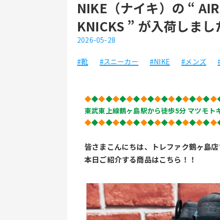
NIKE（ナイキ）の “ AIR 
KNICKS ” が入荷しま
2026-05-28
#靴
#スニーカー
#NIKE
#メンズ
◆
◆
◆
◆
◆
◆
◆
◆
◆
◆
◆
◆
◆
◆
◆
◆
◆
◆
◆
東武東上線鶴ヶ島駅から徒歩5分 マツモトキ
◆
◆
◆
◆
◆
◆
◆
◆
◆
◆
◆
◆
◆
◆
◆
◆
◆
◆
◆
皆さまこんにちは、トレファク鶴ヶ島店
本日ご紹介する商品はこちら！！