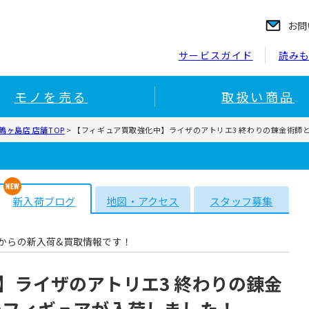
お問
サービスガイド
読み
モノを売る
取扱い商品
ヶ島店 店舗TOP
>
【フィギュア買取強化中】ライザのアトリエ3 終わりの錬金術師
新入荷ブログ
地図・アクセス
スタッフ募集
からの新入荷&買取情報です！
】ライザのアトリエ3 終わりの錬金
のフィギュアが入荷しました！