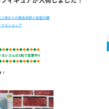
エ3 終わりの錬金術師と秘密の鍵
イクルショップ
◆
◆
◆
◆
◆
◆
◆
◆
◆
◆
◆
◆
ヨシさんの2階で営業中!!
◆
◆
◆
◆
◆
◆
◆
◆
◆
◆
◆
◆
す！