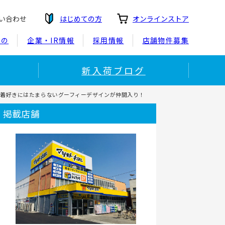
い合わせ
はじめての方
オンラインストア
もの
企業・IR情報
採用情報
店舗物件募集
新入荷ブログ
ト｜古着好きにはたまらないグーフィーデザインが仲間入り！
掲載店舗