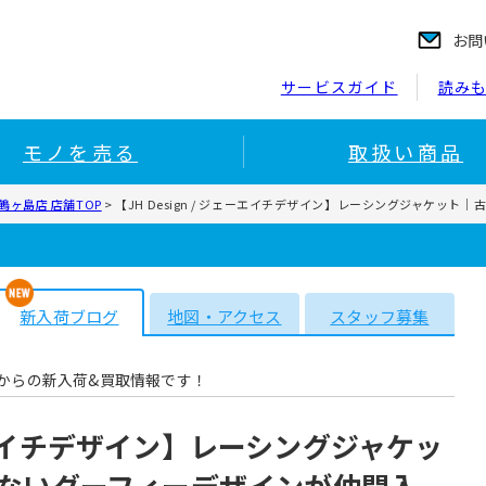
お問
サービスガイド
読み
モノを売る
取扱い商品
ヶ島店 店舗TOP
>
【JH Design / ジェーエイチデザイン】レーシングジャケッ
新入荷ブログ
地図・アクセス
スタッフ募集
からの新入荷&買取情報です！
ジェーエイチデザイン】レーシングジャケッ
ないグーフィーデザインが仲間入