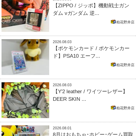
【ZIPPO / ジッポ】機動戦士ガン
ダム νガンダム 逆...
柏花野井店
2026.08.03
【ポケモンカード / ポケモンカー
ド】PSA10 エーフ...
柏花野井店
2026.08.03
【Y'2 leather / ワイツーレザー】
DEER SKIN ...
柏花野井店
2026.08.01
8月はおもちゃ･ホビー･ゲーム買取