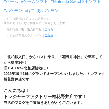
#ゲーム
#ゲームソフト
#Nintendo Switch2用ソフト
#ポケモン
#ぽこ あ ポケモン
こちら公開後3ヶ月以上の記事です。
商品の売り切れなど情報が古い場合があります。
・最新の掘り出し物入荷情報は
こちら
・いま店頭で使えるクーポンは
こちら
「北柏駅入口」からバスに乗り、「花野井神社」で降車して
から徒歩3分！
旧TSUTAYA北柏店跡地に！
2022年10月1日にグランドオープンいたしました、トレファク
柏花野井店です！
こんにちは！
トレジャーファクトリー柏花野井店です！
当店のブログをご覧頂きありがとうございます。