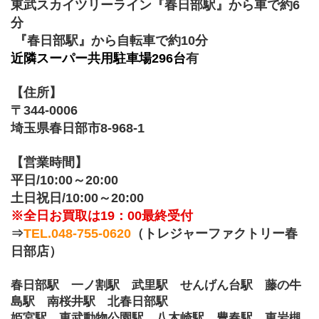
東武スカイツリーライン『春日部駅』から車で約6
分
 『春日部駅』から自転車で約10分
近隣スーパー共用駐車場296台
有
【住所】
〒344-0006
埼玉県春日部市8-968-1　
【営業時間】
平日/10:00～20:00
土日祝日/10:00～20:00
※全日お買取は19：00最終受付
⇒
TEL.048-755-0620
（トレジャーファクトリー春
日部店）
春日部駅　一ノ割駅　武里駅　せんげん台駅　藤の牛
島駅　南桜井駅　北春日部駅　
姫宮駅　東武動物公園駅　八木崎駅　豊春駅　東岩槻