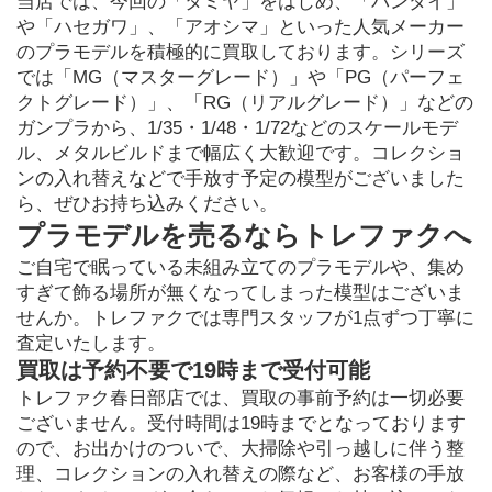
当店では、今回の「タミヤ」をはじめ、「バンダイ」
や「ハセガワ」、「アオシマ」といった人気メーカー
のプラモデルを積極的に買取しております。シリーズ
では「MG（マスターグレード）」や「PG（パーフェ
クトグレード）」、「RG（リアルグレード）」などの
ガンプラから、1/35・1/48・1/72などのスケールモデ
ル、メタルビルドまで幅広く大歓迎です。コレクショ
ンの入れ替えなどで手放す予定の模型がございました
ら、ぜひお持ち込みください。
プラモデルを売るならトレファクへ
ご自宅で眠っている未組み立てのプラモデルや、集め
すぎて飾る場所が無くなってしまった模型はございま
せんか。トレファクでは専門スタッフが1点ずつ丁寧に
査定いたします。
買取は予約不要で19時まで受付可能
トレファク春日部店では、買取の事前予約は一切必要
ございません。受付時間は19時までとなっております
ので、お出かけのついで、大掃除や引っ越しに伴う整
理、コレクションの入れ替えの際など、お客様の手放