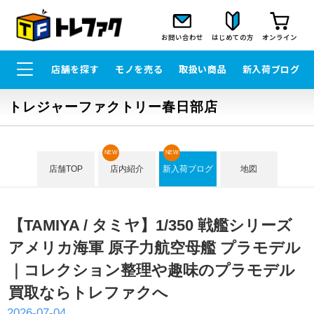
お問い合わせ
はじめての方
オンライン
店舗を探す
モノを売る
取扱い商品
新入荷ブログ
トレジャーファクトリー春日部店
NEW
NEW
店舗TOP
店内紹介
新入荷ブログ
地図
【TAMIYA / タミヤ】1/350 戦艦シリーズ
アメリカ海軍 原子力航空母艦 プラモデル
｜コレクション整理や趣味のプラモデル
買取ならトレファクへ
2026-07-04