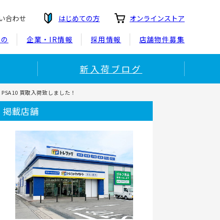
い合わせ
はじめての方
オンラインストア
もの
企業・IR情報
採用情報
店舗物件募集
新入荷ブログ
R PSA10 買取入荷致しました！
掲載店舗