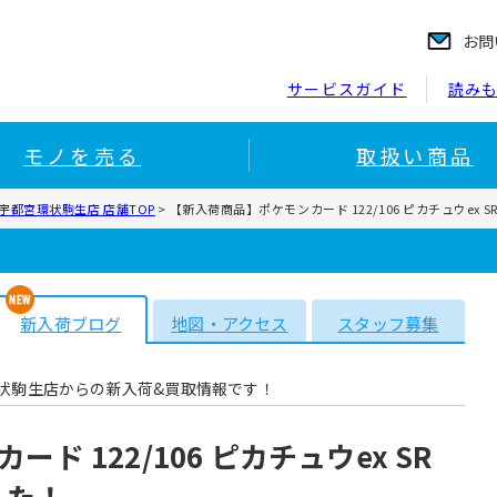
お問
サービスガイド
読み
モノを売る
取扱い商品
宇都宮環状駒生店 店舗TOP
>
【新入荷商品】ポケモンカード 122/106 ピカチュウex S
新入荷ブログ
地図・アクセス
スタッフ募集
状駒生店からの新入荷&買取情報です！
 122/106 ピカチュウex SR
した！