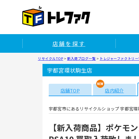
店舗を探す
リサイクルTOP
>
新入荷ブログ一覧
>
トレジャーファクトリー
宇都宮環状駒生店
店舗TOP
店内紹介
宇都宮市にあるリサイクルショップ 宇都宮環
【新入荷商品】ポケモンカード
PSA10 買取入荷致しま