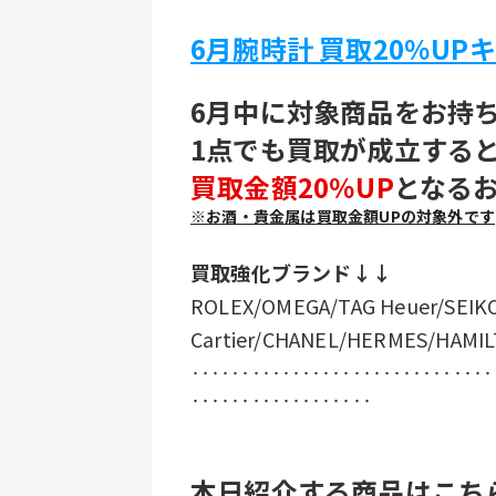
6月腕時計 買取20％UP
6月中に対象商品をお持
1点でも買取が成立する
買取金額20％UP
となる
※お酒・貴金属は買取金額UPの対象外です
買取強化ブランド↓↓
ROLEX/OMEGA/TAG Heuer/SEIKO
Cartier/CHANEL/HERMES/HAMI
‥‥‥‥‥‥‥‥‥‥‥‥‥‥‥
‥‥‥‥‥‥‥‥‥
本日紹介する商品はこち