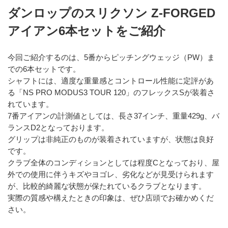
ダンロップのスリクソン Z-FORGED 
アイアン6本セットをご紹介
今回ご紹介するのは、5番からピッチングウェッジ（PW）ま
での6本セットです。
シャフトには、適度な重量感とコントロール性能に定評があ
る「NS PRO MODUS3 TOUR 120」のフレックスSが装着さ
れています。
7番アイアンの計測値としては、長さ37インチ、重量429g、バ
ランスD2となっております。
グリップは非純正のものが装着されていますが、状態は良好
です。
クラブ全体のコンディションとしては程度Cとなっており、屋
外での使用に伴うキズやヨゴレ、劣化などが見受けられます
が、比較的綺麗な状態が保たれているクラブとなります。
実際の質感や構えたときの印象は、ぜひ店頭でお確かめくだ
さい。