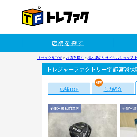
店舗を探す
リサイクルTOP
>
お店を探す
>
栃木県のリサイクルショップ 
トレジャーファクトリー宇都宮環状
店舗TOP
店内紹介
宇都宮環状駒生店
宇都宮環