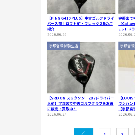
【PING G410 PLUS】中古ゴルフドライ
宇都宮で
バー入荷！ロフト9°・フレックスRのご
【Call
紹介
E ST 
2026.06.26
2026.06.
宇都宮環状駒生店
宇都宮環
【SRIXON スリクソン ZX7ドライバー
【LOUIS
入荷】宇都宮で中古ゴルフクラブをお得
ウンハン
に販売・買取中！
【宇都宮
2026.06.24
2026.06.
1
2