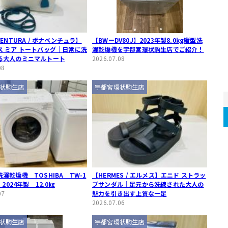
VENTURA / ボナベンチュラ】
【BWーDV80J】2023年製8.0kg縦型洗
ス ミア トートバッグ｜日常に洗
濯乾燥機を宇都宮環状駒生店でご紹介！
る大人のミニマルトート
2026.07.08
08
状駒生店
宇都宮環状駒生店
濯乾燥機 TOSHIBA TW-1
【HERMES / エルメス】エニド ストラッ
 2024年製 12.0㎏
プサンダル｜足元から洗練された大人の
07
魅力を引き出す上質な一足
2026.07.06
状駒生店
宇都宮環状駒生店