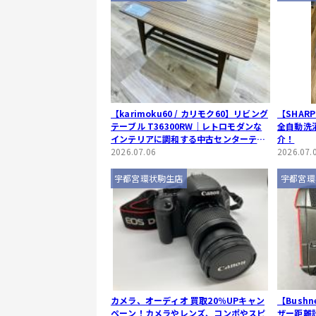
【karimoku60 / カリモク60】リビング
【SHARP
テーブル T36300RW｜レトロモダンな
全自動洗
インテリアに調和する中古センターテー
介！
ブルが入荷！
2026.07.06
2026.07.
宇都宮環状駒生店
宇都宮環
カメラ、オーディオ 買取20％UPキャン
【Bush
ペーン！カメラやレンズ、コンポやスピ
ザー距離計