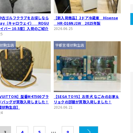
中古ゴルフクラブをお探しなら
【新入荷商品】2ドア冷蔵庫 Hisense
away（キャロウェイ） ROGU
HR-D16NJ1W 2025年製
ドライバー 10.5度】入荷のご紹介
2026.06.25
25
状駒生店
宇都宮環状駒生店
 VUITTON】型番M47500ブラ
【SEGA TOYS】お茶犬 なごみのお家＆
ドバッグが買取入荷しました！
リョクの部屋が買取入荷しました！
環状駒生店】
2026.06.21
24
…
3
4
5
8