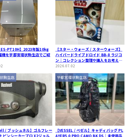
 ES-PT10H】2023年製10kg
【スター・ウォーズ / スターウォーズ】
濯機を宇都宮環状駒生店でご紹
ハイパードライブドロイド BB-8 ラジコ
ン｜コレクション整理や購入をお考えの
02
方へ宇都宮環状駒生店からの入荷案内
2026.07.02
状駒生店
宇都宮環状駒生店
nell / ブッシュネル】ゴルフレー
【VESSEL / ベゼル】キャディバッグ PL
 ピンシーカープロ X2ジョル
AYER5.0 PRO CAMO BK DS｜未使用品