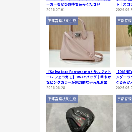
ーカーをぜひお持ち込みください！
ト｜スコ
2026.07.01
おすすめ
2026.06.
宇都宮環状駒生店
宇都宮環
【Salvatore Ferragamo / サルヴァト
【DISN
ーレ フェラガモ】2WAYバッグ｜華やか
ンダーラ
なピンクカラーが魅力的な手元を演出
ぐるみが
2026.06.28
2026.06.
宇都宮環状駒生店
宇都宮環