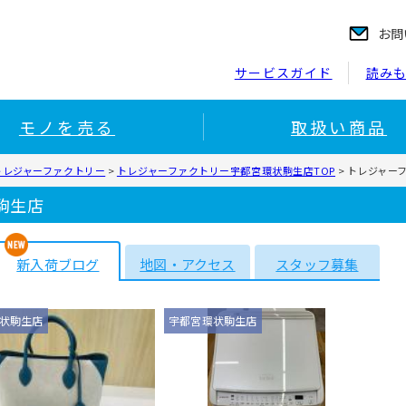
お問
サービスガイド
読み
モノを売る
取扱い商品
トレジャーファクトリー
>
トレジャーファクトリー宇都宮環状駒生店TOP
>
トレジャー
駒生店
新入荷ブログ
地図・アクセス
スタッフ募集
状駒生店
宇都宮環状駒生店