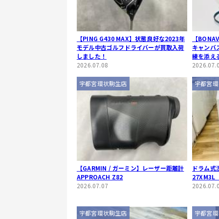
【PING G430 MAX】状態良好な2023年
【BONA
モデル中古ゴルフドライバーが買取入荷
キャンバ
しました！
練を添え
2026.07.08
2026.07.
宇都宮環状駒生店
宇都宮環
【GARMIN / ガーミン】レーザー距離計
ドラム式洗
APPROACH Z82
27XM3L
2026.07.07
2026.07.
宇都宮環状駒生店
宇都宮環