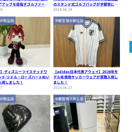
アアップを目指すゴルファーに
のスタンド式ゴルフバッグが宇都宮に入
の中古ギアが入荷！
30
荷！
2026.06.29
状駒生店
宇都宮環状駒生店
EY】ディズニーツイステッドワ
【adidas日本代表アウェイ】2026年モ
ンド リドル・ローズハートぬい
デル未使用サッカーウェアが買取入荷し
入荷しました！
ました！
27
2026.06.27
状駒生店
宇都宮環状駒生店