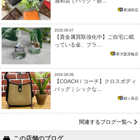
浦和店でバッグ・財...
東浦和店
2026.08.07
【貴金属買取強化中】ご自宅に眠
っている金、プラ...
東大阪箕輪店
2026.08.06
【COACH / コーチ】クロスボディ
バッグ｜シックな...
鶴ヶ島店
関連するブログ一覧へ
この店舗のブログ