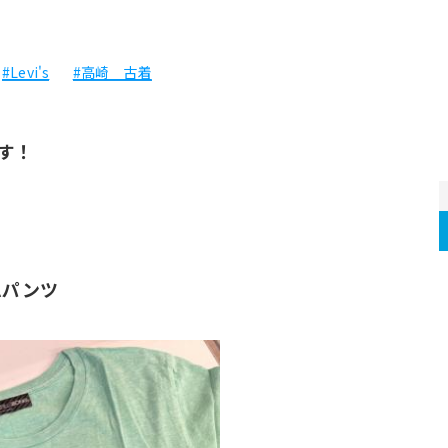
#Levi's
#高崎 古着
す！
ニムパンツ