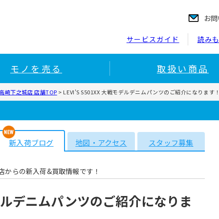
お問
サービスガイド
読み
モノを売る
取扱い商品
高崎下之城店 店舗TOP
>
LEVI'S S501XX 大戦モデルデニムパンツのご紹介になります
新入荷ブログ
地図・アクセス
スタッフ募集
店からの新入荷&買取情報です！
大戦モデルデニムパンツのご紹介になりま