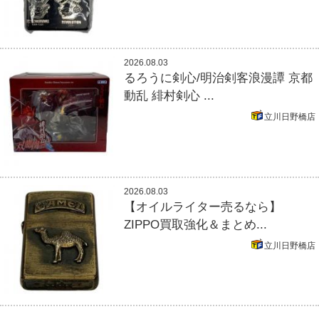
2026.08.03
るろうに剣心/明治剣客浪漫譚 京都
動乱 緋村剣心 ...
立川日野橋店
2026.08.03
【オイルライター売るなら】
ZIPPO買取強化＆まとめ...
立川日野橋店