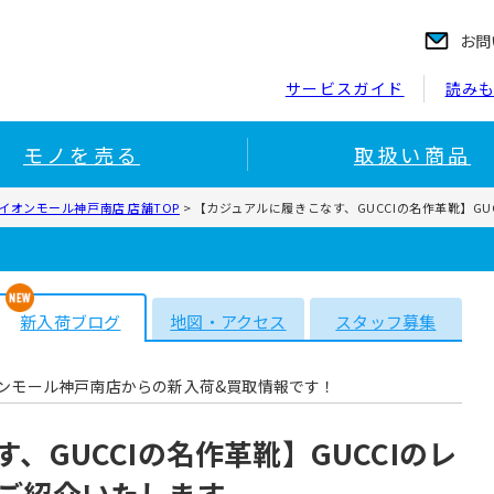
お問
サービスガイド
読み
モノを売る
取扱い商品
イオンモール神戸南店 店舗TOP
>
【カジュアルに履きこなす、GUCCIの名作革靴】G
新入荷ブログ
地図・アクセス
スタッフ募集
ンモール神戸南店からの新入荷&買取情報です！
、GUCCIの名作革靴】GUCCIのレ
ご紹介いたします