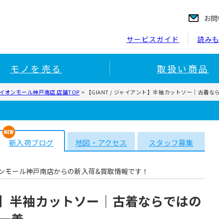
お問
サービスガイド
読み
モノを売る
取扱い商品
イオンモール神戸南店 店舗TOP
>
【GIANT / ジャイアント】半袖カットソー｜古着
新入荷ブログ
地図・アクセス
スタッフ募集
ンモール神戸南店からの新入荷&買取情報です！
アント】半袖カットソー｜古着ならではの
一着