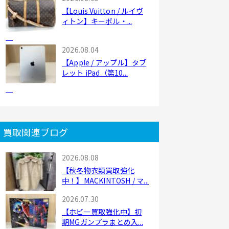
【Louis Vuitton / ルイヴ
ィトン】キーポル・...
2026.08.04
【Apple / アップル】タブ
レット iPad（第10...
買取関連ブログ
2026.08.08
【秋冬物衣類買取強化
中！】MACKINTOSH / マ...
2026.07.30
【ホビー買取強化中】初
期MGガンプラまとめ入...