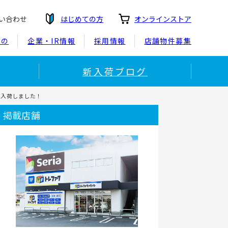
い合わせ
はじめての方
オンラインストア
もの
企業・IR情報
採用情報
店舗物件募集
新入荷ブログ
roが入荷しました！
掲載店舗