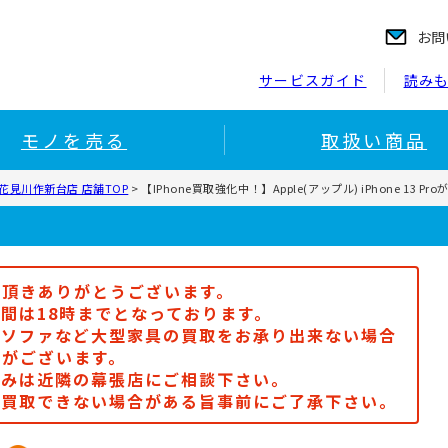
お問
サービスガイド
読み
モノを売る
取扱い商品
花見川作新台店 店舗TOP
>
【IPhone買取強化中！】Apple(アップル) iPhone 13 P
顧頂きありがとうございます。
間は18時までとなっております。
、ソファなど大型家具の買取をお承り出来ない場合
がございます。
込みは近隣の幕張店にご相談下さい。
り買取できない場合がある旨事前にご了承下さい。