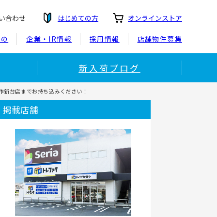
い合わせ
はじめての方
オンラインストア
もの
企業・IR情報
採用情報
店舗物件募集
新入荷ブログ
作新台店までお持ち込みください！
掲載店舗