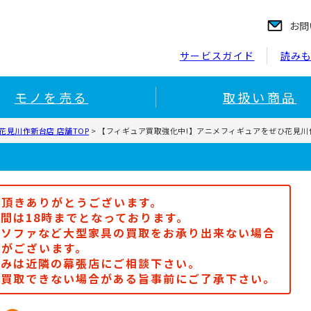
お問
サービスガイド
読み
モノを売る
取扱い商品
花見川作新台店 店舗TOP
>
【フィギュア買取強化中!】アニメフィギュアをぜひ花見川
顧頂きありがとうございます。
間は18時までとなっております。
、ソファなど大型家具の買取をお承り出来ない場合
がございます。
込みは近隣の幕張店にご相談下さい。
り買取できない場合がある旨事前にご了承下さい。