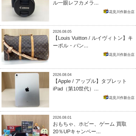
ル一眼レフカメラ...
花見川作新台店
2026.08.05
【Louis Vuitton / ルイヴィトン】キ
ーポル・バン...
花見川作新台店
2026.08.04
【Apple / アップル】タブレット
iPad（第10世代）...
花見川作新台店
2026.08.01
おもちゃ、ホビー、ゲーム 買取
20％UPキャンペー...