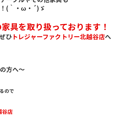
(｀・ω・´)ゞ
の家具を取り扱っております！
ぜひ
トレジャーファクトリー北越谷店
へ
の方へ～
るので
越谷店