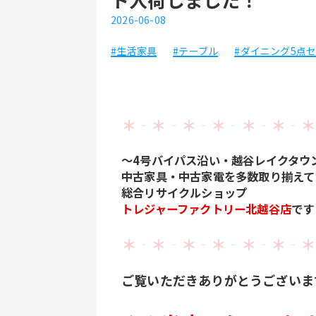
2026-06-08
#生活家具
#テーブル
#ダイニング5点
＊
‐
＊
‐
＊
‐
＊
‐
＊
‐
＊
‐
＊
～4号バイパス沿い・越谷レイクタウ
中古家具・中古家電を多数取り揃えて
総合リサイクルショップ
トレジャーファクトリー北越谷店
です
＊
‐
＊
‐
＊
‐
＊
‐
＊
‐
＊
‐
＊
ご覧いただきありがとうございま