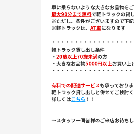
車に乗らないような大きなお品物をご
最大90分まで無料
で軽トラックの貸
※ただし、条件がございますので下記
※軽トラックは、
AT車
になります
・・・・・・・・・・・・・・・・・・
軽トラック貸し出し条件
・
20歳以上70歳未満
の方
・大きなお品物
5000円以上
お買い上
・・・・・・・・・・・・・・・・・・
有料での配送サービス
も承っておりま
軽トラック貸し出しと併せてご検討く
詳しくは
こちら
！！
～スタッフ一同皆様のご来店お待ちし