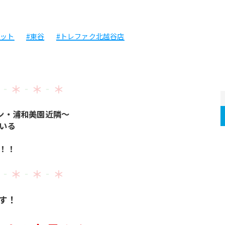
セット
#東谷
#トレファク北越谷店
‐
＊
‐
＊
‐
＊
ン・浦和美園近隣～
いる
！！
‐
＊
‐
＊
‐
＊
す！