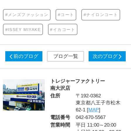
#メンズファッション
#コート
#ナイロンコート
#ISSEY MIYAKE
#イカコート
前のブログ
ブログ一覧
次のブログ
トレジャーファクトリー
南大沢店
住所
〒192-0362
東京都八王子市松木
62-1 [
MAP
]
電話番号
042-670-5567
営業時間
平日 11:00～20:00