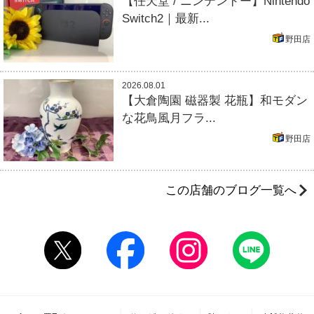
【任天堂 / ニンテンドー】Nintendo
Switch2｜最新...
野田店
2026.08.01
【大倉陶園 磁器製 花瓶】和モダン
な花鳥風月フラ...
野田店
この店舗のブログ一覧へ