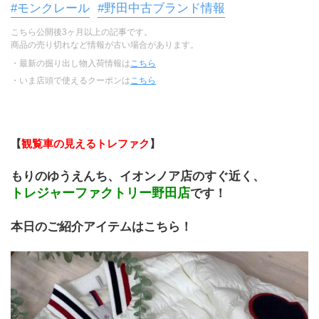
#モンクレール
#野田中古ブランド情報
こちら公開後3ヶ月以上の記事です。
商品の売り切れなど情報が古い場合があります。
・最新の掘り出し物入荷情報は
こちら
・いま店頭で使えるクーポンは
こちら
【
観覧車の見えるトレファク
】
もりのゆうえんち、イオンノア店のすぐ近く、
トレジャーファクトリー野田店
です！
本日のご紹介アイテムはこちら！