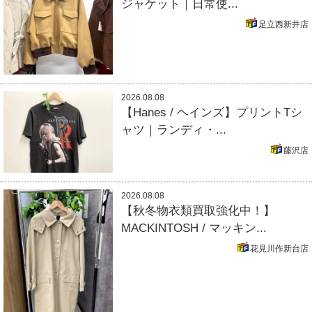
ジャケット｜日常使...
足立西新井店
2026.08.08
【Hanes / ヘインズ】プリントTシ
ャツ｜ランディ・...
藤沢店
2026.08.08
【秋冬物衣類買取強化中！】
MACKINTOSH / マッキン...
花見川作新台店