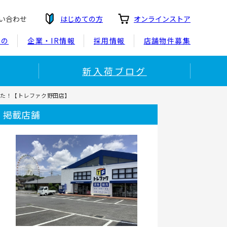
い合わせ
はじめての方
オンラインストア
もの
企業・IR情報
採用情報
店舗物件募集
新入荷ブログ
ました！【トレファク野田店】
掲載店舗