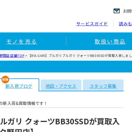
お問
サービスガイド
読み
モノを売る
取扱い商品
田店 店舗TOP
>
【BVLGARI】ブルガリブルガリ クォーツBB30SSDが買取入荷し
新入荷ブログ
地図・アクセス
スタッフ募集
の新入荷&買取情報です！
ブルガリ クォーツBB30SSDが買取入
ク野田店】