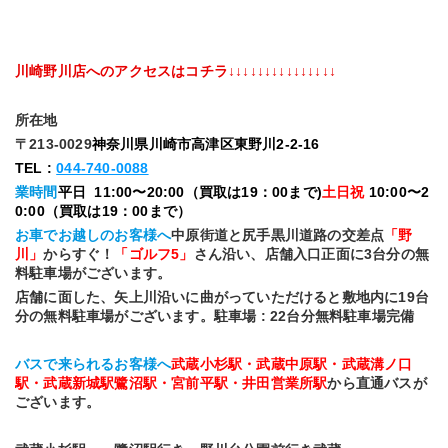
川崎野川店へのアクセスはコチラ↓↓↓↓↓↓↓↓↓↓↓↓↓↓↓
所在地
〒213-0029
神奈川県川崎市高津区東野川2-2-16
TEL : 
044-740-0088
業時間
平日  11:00〜20:00（買取は19：00まで)
土日祝 
10:00〜2
0:00（買取は19：00まで）
お車でお越しのお客様へ
中原街道と尻手黒川道路の交差点
「野
川」
からすぐ！
「ゴルフ5」
さん沿い、店舗入口正面に3台分の無
料駐車場がございます。
店舗に面した、矢上川沿いに曲がっていただけると敷地内に19台
分の無料駐車場がございます。駐車場 : 22台分無料駐車場完備
バスで来られるお客様へ
武蔵小杉駅・武蔵中原駅・武蔵溝ノ口
駅・武蔵新城駅鷺沼駅・宮前平駅・井田営業所駅
から直通バスが
ございます。