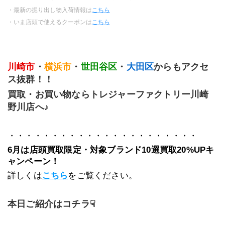
・最新の掘り出し物入荷情報は
こちら
・いま店頭で使えるクーポンは
こちら
川崎市
・
横浜市
・
世田谷区
・
大田区
からもアクセ
ス抜群！！
買取・お買い物ならトレジャーファクトリー川崎
野川店へ♪
﻿・・・・・・・・・・・・・・・・・・・・・・
6月は店頭買取限定・対象ブランド10選買取20%UPキ
ャンペーン！
詳しくは
こちら
をご覧ください。
本日ご紹介はコチラ☟