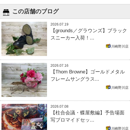
この店舗のブログ
2026.07.19
【grounds／グラウンズ】ブラック
スニーカー入荷！...
川崎野川店
2026.07.16
【Thom Browne】ゴールドメタル
フレームサングラス...
川崎野川店
2026.07.08
【柱合会議・蝶屋敷編】予告場面
写ブロマイドセッ...
川崎野川店