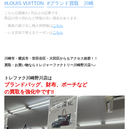
#LOUIS VUITTON
#ブランド買取 川崎
こちら公開後3ヶ月以上の記事です。
商品の売り切れなど情報が古い場合があります。
・最新の掘り出し物入荷情報は
こちら
・いま店頭で使えるクーポンは
こちら
川崎市・横浜市・世田谷区・大田区からもアクセス抜群！！
買取・お買い物ならトレジャーファクトリー川崎野川店へ♪
トレファク川崎野川店は
ブランドバッグ、財布、ポーチなど
の買取を強化中です‼