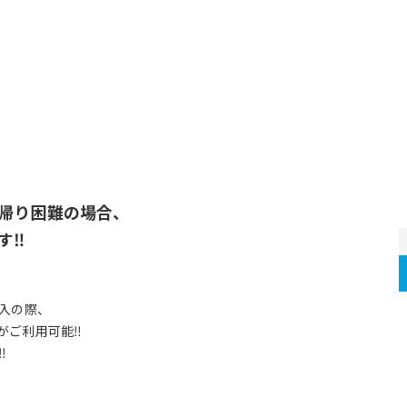
帰り困難の場合、
す‼
入の際、
がご利用可能‼
‼