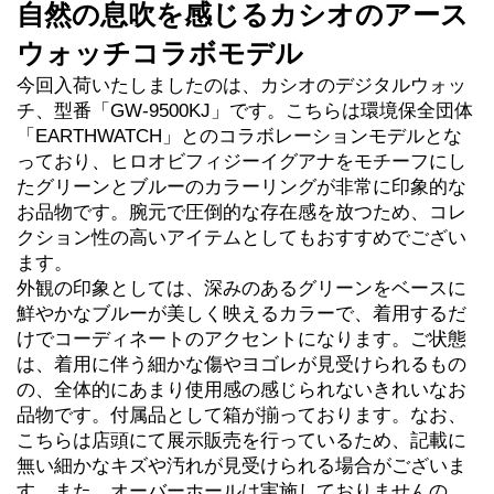
自然の息吹を感じるカシオのアース
ウォッチコラボモデル
今回入荷いたしましたのは、カシオのデジタルウォッ
チ、型番「GW-9500KJ」です。こちらは環境保全団体
「EARTHWATCH」とのコラボレーションモデルとな
っており、ヒロオビフィジーイグアナをモチーフにし
たグリーンとブルーのカラーリングが非常に印象的な
お品物です。腕元で圧倒的な存在感を放つため、コレ
クション性の高いアイテムとしてもおすすめでござい
ます。
外観の印象としては、深みのあるグリーンをベースに
鮮やかなブルーが美しく映えるカラーで、着用するだ
けでコーディネートのアクセントになります。ご状態
は、着用に伴う細かな傷やヨゴレが見受けられるもの
の、全体的にあまり使用感の感じられないきれいなお
品物です。付属品として箱が揃っております。なお、
こちらは店頭にて展示販売を行っているため、記載に
無い細かなキズや汚れが見受けられる場合がございま
す。また、オーバーホールは実施しておりませんの