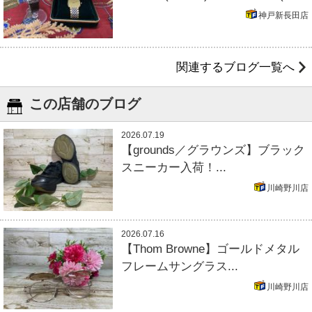
神戸新長田店
関連するブログ一覧へ
この店舗のブログ
2026.07.19
【grounds／グラウンズ】ブラック
スニーカー入荷！...
川崎野川店
2026.07.16
【Thom Browne】ゴールドメタル
フレームサングラス...
川崎野川店