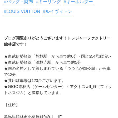
#バッグ・財布
#キーリング
#キーホルダー
#LOUIS VUITTON
#ルイヴィトン
ブログ閲覧ありがとうございます！トレジャーファクトリー
館林店です！
★東武伊勢崎線「館林駅」から車で約6分・国道354号線沿い
★東武伊勢崎線「茂林寺駅」から車で約5分
★国の名勝として親しまれている「つつじが岡公園」から車
で12分
★共用駐車場は120台ございます。
★GIGO館林店（ゲームセンター）・アクトスwill_G（フィッ
トネスジム）と隣接しています。
【住所】
群馬県館林市小桑原町949-1　1F