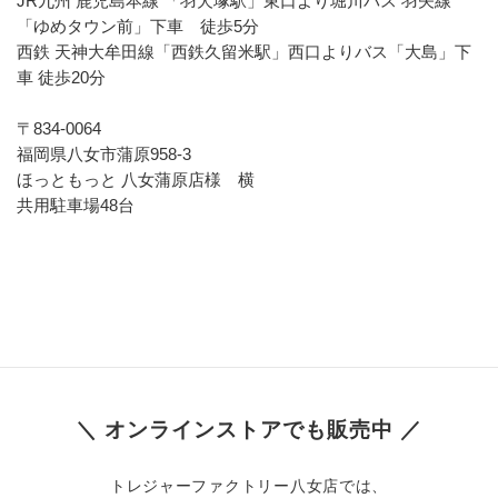
JR九州 鹿児島本線 「羽犬塚駅」東口より堀川バス 羽矢線 
「ゆめタウン前」下車　徒歩5分
西鉄 天神大牟田線「西鉄久留米駅」西口よりバス「大島」下
車 徒歩20分
〒834-0064
福岡県八女市蒲原958-3
ほっともっと 八女蒲原店様　横
共用駐車場48台
＼ オンラインストアでも販売中 ／
トレジャーファクトリー八女店では、