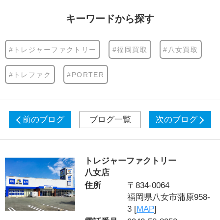
キーワードから探す
#トレジャーファクトリー
#福岡買取
#八女買取
#トレファク
#PORTER
前のブログ
ブログ一覧
次のブログ
トレジャーファクトリー
八女店
住所
〒834-0064
福岡県八女市蒲原958-
3 [
MAP
]