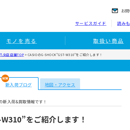
お問
サービスガイド
読み
モノを売る
取扱い商品
女店 店舗TOP
>
CASIOのG-SHOCK”GST-W310”をご紹介します！
新入荷ブログ
地図・アクセス
の新入荷&買取情報です！
ST-W310”をご紹介します！