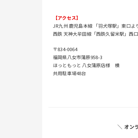
【アクセス】
JR九州 鹿児島本線 「羽犬塚駅」東口よ
西鉄 天神大牟田線「西鉄久留米駅」西口
〒834-0064
福岡県八女市蒲原958-3
ほっともっと 八女蒲原店様　横
共用駐車場48台
＼ オン