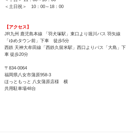
＜土日祝＞　10：00～18：00
【アクセス】
JR九州 鹿児島本線 「羽犬塚駅」東口より堀川バス 羽矢線 
「ゆめタウン前」下車　徒歩5分
西鉄 天神大牟田線「西鉄久留米駅」西口よりバス「大島」下
車 徒歩20分
〒834-0064
福岡県八女市蒲原958-3
ほっともっと 八女蒲原店様　横
共用駐車場48台