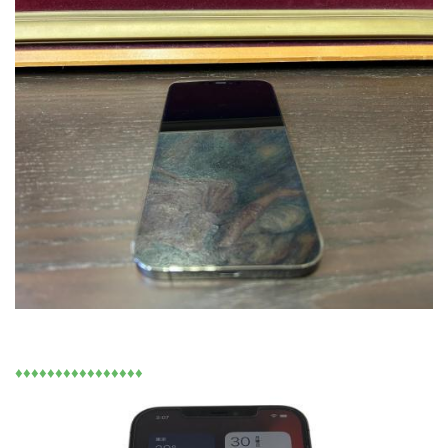
♦♦♦♦♦♦♦♦♦♦♦♦♦♦♦♦