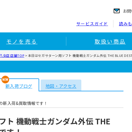
お問
サービスガイド
読み
モノを売る
取扱い商品
女店 店舗TOP
>
本日はセガサターン用ソフト 機動戦士ガンダム外伝 THE BLUE DES
新入荷ブログ
地図・アクセス
の新入荷&買取情報です！
ト 機動戦士ガンダム外伝 THE
介です！