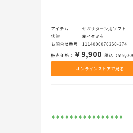
アイテム   セガサターン用ソフト
状態     箱イタミ有
お問合せ番号 1114000076350-374
￥9,900
販売価格：
税込（￥9,00
オンラインストアで見る
♦♦♦♦♦♦♦♦♦♦♦♦♦♦♦♦