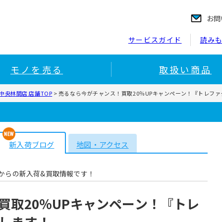
お問
サービスガイド
読み
モノを売る
取扱い商品
央林間店 店舗TOP
>
売るなら今がチャンス！買取20％UPキャンペーン！『トレフ
新入荷ブログ
地図・アクセス
からの新入荷&買取情報です！
買取20％UPキャンペーン！『トレ
します！