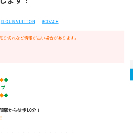
#LOUIS VUITTON
#COACH
売り切れなど情報が古い場合があります。
◆
◆
ップ
◆
◆
間駅から徒歩10分！
！