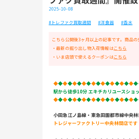
2025-10-08
#トレファク買取週間
#洋食器
#香水
こちら公開後3ヶ月以上の記事です。商品の
・最新の掘り出し物入荷情報は
こちら
・いま店頭で使えるクーポンは
こちら
◆
◆
◆
◆
◆
◆
◆
◆
◆
◆
◆
◆
◆
◆
◆
◆
◆
◆
駅から徒歩10分 エキチカリユースショ
◆
◆
◆
◆
◆
◆
◆
◆
◆
◆
◆
◆
◆
◆
◆
◆
◆
◆
小田急江ノ島線・東急田園都市線中央林
トレジャーファクトリー中央林間店です