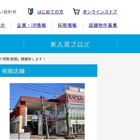
い合わせ
はじめての方
オンラインストア
もの
企業・IR情報
採用情報
店舗物件募集
新入荷ブログ
ァク買取週間』開催致します！
掲載店舗