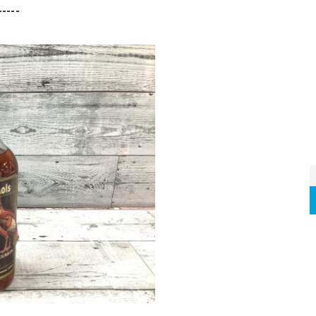
-----