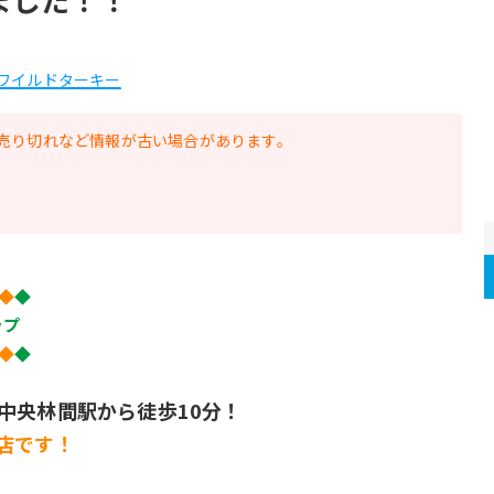
#ワイルドターキー
売り切れなど情報が古い場合があります。
◆
◆
ップ
◆
◆
中央林間駅から徒歩10分！
店です！