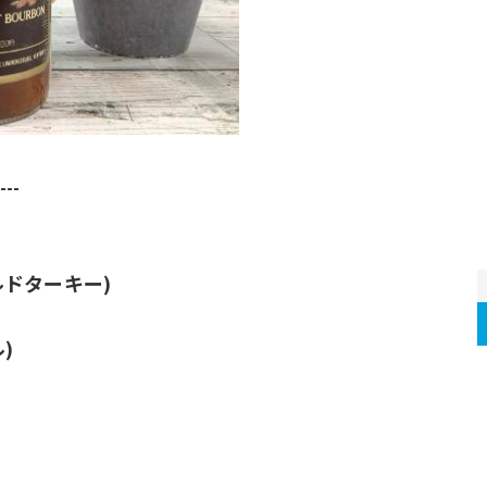
---﻿
イルドターキー)
) 
）