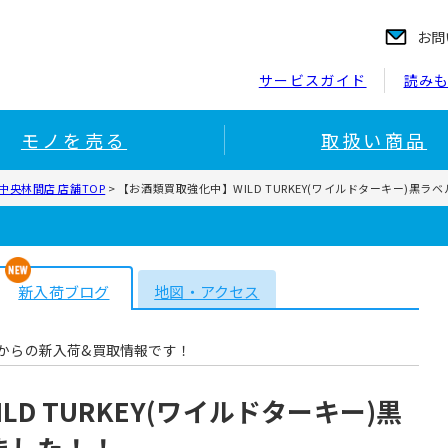
お問
サービスガイド
読み
モノを売る
取扱い商品
央林間店 店舗TOP
>
【お酒類買取強化中】WILD TURKEY(ワイルドターキー)黒ラベ
新入荷ブログ
地図・アクセス
からの新入荷&買取情報です！
D TURKEY(ワイルドターキー)黒
しました！！