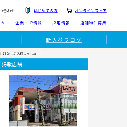
い合わせ
はじめての方
オンラインストア
もの
企業・IR情報
採用情報
店舗物件募集
新入荷ブログ
ル 750ml が入荷しました！！
掲載店舗