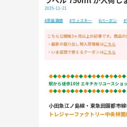
2025-11-21
#蒸留酒類
#ウィスキー
#バーボン
こちら公開後3ヶ月以上の記事です。商品の
・最新の掘り出し物入荷情報は
こちら
・いま店頭で使えるクーポンは
こちら
◆
◆
◆
◆
◆
◆
◆
◆
◆
◆
◆
◆
◆
◆
◆
◆
◆
◆
駅から徒歩10分 エキチカリユースショ
◆
◆
◆
◆
◆
◆
◆
◆
◆
◆
◆
◆
◆
◆
◆
◆
◆
◆
小田急江ノ島線・東急田園都市線
トレジャーファクトリー中央林間