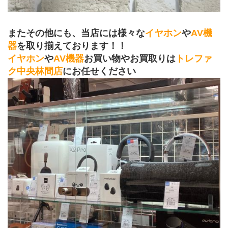
またその他にも、当店には様々な
イヤホン
や
AV機
器
を取り揃えております！！
イヤホン
や
AV機器
お買い物やお買取りは
トレファ
ク中央林間店
にお任せください