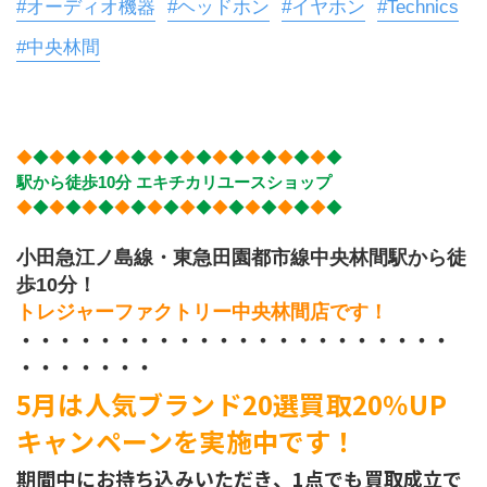
#オーディオ機器
#ヘッドホン
#イヤホン
#Technics
#中央林間
◆
◆
◆
◆
◆
◆
◆
◆
◆
◆
◆
◆
◆
◆
◆
◆
◆
◆
◆
◆
駅から徒歩10分 エキチカリユースショップ
◆
◆
◆
◆
◆
◆
◆
◆
◆
◆
◆
◆
◆
◆
◆
◆
◆
◆
◆
◆
小田急江ノ島線・東急田園都市線中央林間駅から徒
歩10分！
トレジャーファクトリー中央林間店です！
・・・・・・・・・・・・・・・・・・・・・・
・・・・・・・
5月は人気ブランド20選買取20％UP
キャンペーンを実施中です！
期間中にお持ち込みいただき、1点でも買取成立で