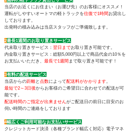
当店のお近くにお住まい（お運び先）のお客様にオススメ！
運転がしやすいオートマの軽トラックを
往復で1時間
お貸出し
しております。
出発時の積み込みは当店スタッフがご準備致します。
2
最長1週間のお取り置きサービス
代未取り置きサービス：
翌日まで
お取り置き可能です。
内金取り置きサービス：総額5,000円以上で商品代金の10％を
お支払いいただき、
最長で1週間
まで取り置き可能です！
3
有料の配送サービス
当店からの
距離
と
点数
によって
配送料がかかります
。
最短で2～3日後
からお客様のご希望日に合わせての配送が可
能です。
配送時間のご指定が出来ません
がご配送日の前日に目安のお
伺い時間のご連絡をしております
4
幅広くご利用可能なお支払いサービス
クレジットカード決済（各種ブランド幅広く対応）電子マネ