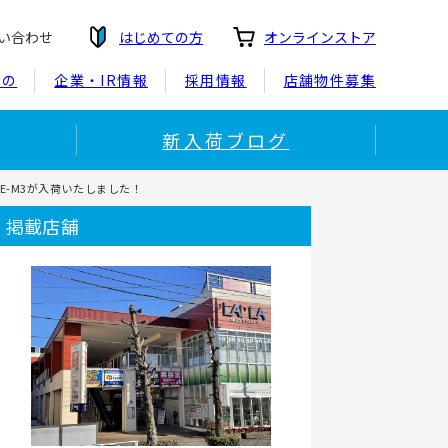
い合わせ
はじめての方
オンラインストア
もの
企業・IR情報
採用情報
店舗物件募集
新入荷ブログ
ANE-M3が入荷いたしました！
掲載店舗