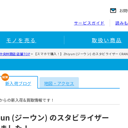
お問
サービスガイド
読み
モノを売る
取扱い商品
央林間店 店舗TOP
>
【スマホで購入！】Zhiyun (ジーウン) のスタビライザー CR
新入荷ブログ
地図・アクセス
からの新入荷&買取情報です！
un (ジーウン) のスタビライザー
しました！