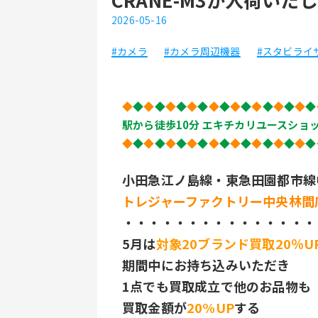
2026-05-16
#カメラ
#カメラ周辺機器
#スタビライ
◆
◆
◆
◆
◆
◆
◆
◆
◆
◆
◆
◆
◆
◆
◆
◆
◆
◆
駅から徒歩10分 エキチカリユースショ
◆
◆
◆
◆
◆
◆
◆
◆
◆
◆
◆
◆
◆
◆
◆
◆
◆
◆
小田急江ノ島線・東急田園都市線
トレジャーファクトリー中央林間
・・・・・・・・・・・・・・・
5月は
対象20ブランド買取20％U
期間中にお持ち込みいただき
1点でも買取成立で他のお品物も
買取金額が
20%UP
する