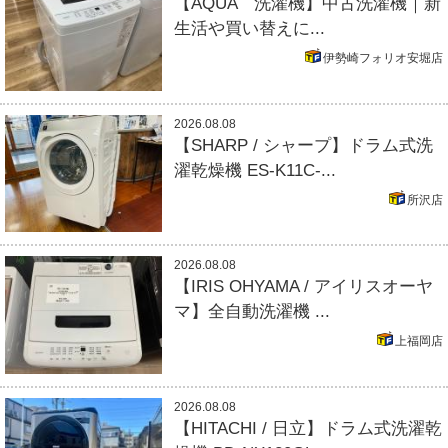
【AQUA 洗濯機】中古洗濯機｜新
生活や買い替えに...
伊勢崎フォリオ安堀店
2026.08.08
【SHARP / シャープ】ドラム式洗
濯乾燥機 ES-K11C-...
所沢店
2026.08.08
【IRIS OHYAMA / アイリスオーヤ
マ】全自動洗濯機 ...
上福岡店
2026.08.08
【HITACHI / 日立】ドラム式洗濯乾