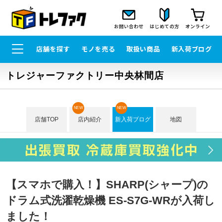
お問い合わせ
はじめての方
オンライン
店舗を探す
モノを売る
取扱い商品
新入荷ブログ
トレジャーファクトリー中央林間店
NEW
NEW
店舗TOP
店内紹介
新入荷ブログ
地図
【スマホで購入！】SHARP(シャープ)の
ドラム式洗濯乾燥機 ES-S7G-WRが入荷し
ました！