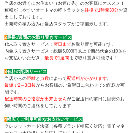
当店のお近くにお住まい（お運び先）のお客様にオススメ！
運転がしやすいオートマの軽トラックを
往復で1時間30分
お貸
出ししております。
出発時の積み込みは当店スタッフがご準備致します。
2
最長1週間のお取り置きサービス
代未取り置きサービス：
翌日まで
お取り置き可能です。
内金取り置きサービス：総額5,000円以上で商品代金の10％を
お支払いいただき、
最長で1週間
まで取り置き可能です！
3
有料の配送サービス
当店からの
距離
と
点数
によって
配送料がかかります
。
最短で2～3日後
からお客様のご希望日に合わせての配送が可
能です。
配送時間のご指定が出来ません
がご配送日の前日に目安のお
伺い時間のご連絡をしております
4
幅広くご利用可能なお支払いサービス
クレジットカード決済（各種ブランド幅広く対応）電子マネ
ーやスマホ決済にも対応しております！