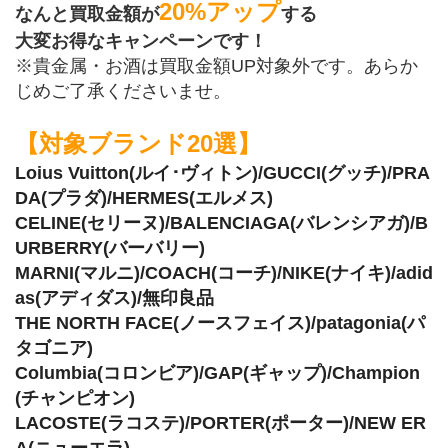
20%アップ
なんと買取金額が
する
大変お得なキャンペーンです！
※貴金属・お酒は買取金額UP対象外です。あらか
じめご了承くださいませ。
【対象ブランド20選】
Loius Vuitton(ルイ･ヴィトン)/GUCCI(グッチ)/PRA
DA(プラダ)/HERMES(エルメス)
CELINE(セリーヌ)/BALENCIAGA(バレンシアガ)/B
URBERRY(バーバリー)
MARNI(マルニ)/COACH(コーチ)/NIKE(ナイキ)/adid
as(アディダス)/無印良品
THE NORTH FACE(ノースフェイス)/patagonia(パ
タゴニア)
Columbia(コロンビア)/GAP(ギャップ)/Champion
(チャンピオン)
LACOSTE(ラコステ)/PORTER(ポーター)/NEW ER
A(ニューエラ)