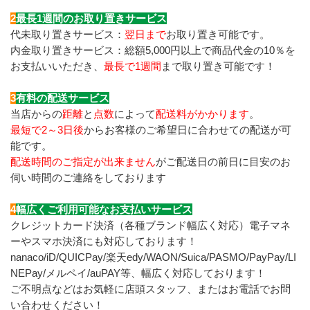
2
最長1週間のお取り置きサービス
代未取り置きサービス：
翌日まで
お取り置き可能です。
内金取り置きサービス：総額5,000円以上で商品代金の10％を
お支払いいただき、
最長で1週間
まで取り置き可能です！
3
有料の配送サービス
当店からの
距離
と
点数
によって
配送料がかかります
。
最短で2～3日後
からお客様のご希望日に合わせての配送が可
能です。
配送時間のご指定が出来ません
がご配送日の前日に目安のお
伺い時間のご連絡をしております
4
幅広くご利用可能なお支払いサービス
クレジットカード決済（各種ブランド幅広く対応）電子マネ
ーやスマホ決済にも対応しております！
nanaco/iD/QUICPay/楽天edy/WAON/Suica/PASMO/PayPay/LI
NEPay/メルペイ/auPAY等、幅広く対応しております！
ご不明点などはお気軽に店頭スタッフ、またはお電話でお問
い合わせください！