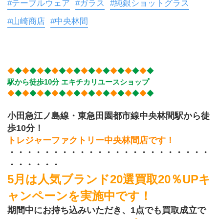
#テーブルウェア
#ガラス
#純銀ショットグラス
#山崎商店
#中央林間
◆
◆
◆
◆
◆
◆
◆
◆
◆
◆
◆
◆
◆
◆
◆
◆
◆
◆
◆
◆
駅から徒歩10分 エキチカリユースショップ
◆
◆
◆
◆
◆
◆
◆
◆
◆
◆
◆
◆
◆
◆
◆
◆
◆
◆
◆
◆
小田急江ノ島線・東急田園都市線中央林間駅から徒
歩10分！
トレジャーファクトリー中央林間店です！
・・・・・・・・・・・・・・・・・・・・・・・
・・・・・・
5月は人気ブランド20選買取20％UPキ
ャンペーンを実施中です！
期間中にお持ち込みいただき、1点でも買取成立で