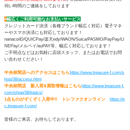
伺い時間のご連絡をしております
4
幅広くご利用可能なお支払いサービス
クレジットカード決済（各種ブランド幅広く対応）電子マネ
ーやスマホ決済にも対応しております！
nanaco/iD/QUICPay/楽天edy/WAON/Suica/PASMO/PayPay/LI
NEPay/メルペイ/auPAY等、幅広く対応しております！
ご不明点などはお気軽に店頭スタッフ、またはお電話でお問
い合わせください！
中央林間店へのアクセスはこちら
https://www.treasure-f.com/s
hop/38/access.html
中央林間店　新入荷&買取情報はこちら
https://www.treasure-f.
com/shop/38/topics/
1点ものがぞくぞく入荷中!!　トレファクオンライン　
https://e
c.treasure-f.com/
皆様のご来店、お待ちしております。