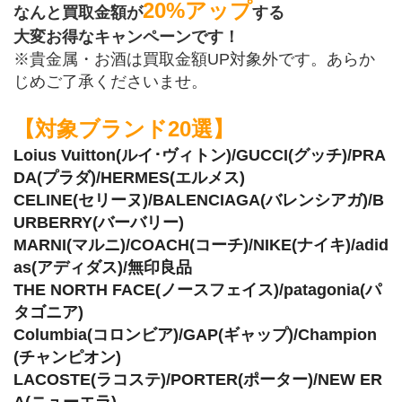
20%アップ
なんと買取金額が
する
大変お得なキャンペーンです！
※貴金属・お酒は買取金額UP対象外です。あらか
じめご了承くださいませ。
【対象ブランド20選】
Loius Vuitton(ルイ･ヴィトン)/GUCCI(グッチ)/PRA
DA(プラダ)/HERMES(エルメス)
CELINE(セリーヌ)/BALENCIAGA(バレンシアガ)/B
URBERRY(バーバリー)
MARNI(マルニ)/COACH(コーチ)/NIKE(ナイキ)/adid
as(アディダス)/無印良品
THE NORTH FACE(ノースフェイス)/patagonia(パ
タゴニア)
Columbia(コロンビア)/GAP(ギャップ)/Champion
(チャンピオン)
LACOSTE(ラコステ)/PORTER(ポーター)/NEW ER
A(ニューエラ)