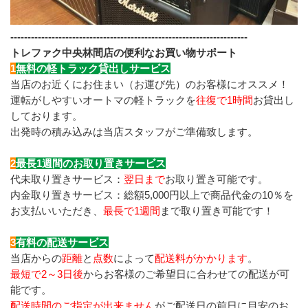
---------------------------------------------------------------------
トレファク中央林間店の便利なお買い物サポート
1
無料の軽トラック貸出しサービス
当店のお近くにお住まい（お運び先）のお客様にオススメ！
運転がしやすいオートマの軽トラックを
往復で1時間
お貸出し
しております。
出発時の積み込みは当店スタッフがご準備致します。
2
最長1週間のお取り置きサービス
代未取り置きサービス：
翌日まで
お取り置き可能です。
内金取り置きサービス：総額5,000円以上で商品代金の10％を
お支払いいただき、
最長で1週間
まで取り置き可能です！
3
有料の配送サービス
当店からの
距離
と
点数
によって
配送料がかかります
。
最短で2～3日後
からお客様のご希望日に合わせての配送が可
能です。
配送時間のご指定が出来ません
がご配送日の前日に目安のお