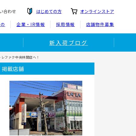
い合わせ
はじめての方
オンラインストア
もの
企業・IR情報
採用情報
店舗物件募集
新入荷ブログ
トレファク中央林間店へ！
掲載店舗