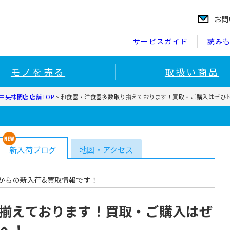
お問
サービスガイド
読み
モノを売る
取扱い商品
央林間店 店舗TOP
>
和食器・洋食器多数取り揃えております！買取・ご購入はぜひ
新入荷ブログ
地図・アクセス
からの新入荷&買取情報です！
揃えております！買取・ご購入はぜ
へ！