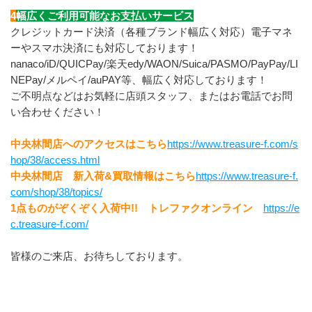
4
幅広くご利用可能なお支払いサービス
クレジットカード決済（各種ブランド幅広く対応）電子マネ
ーやスマホ決済にも対応しております！
nanaco/iD/QUICPay/楽天edy/WAON/Suica/PASMO/PayPay/LI
NEPay/メルペイ/auPAY等、幅広く対応しております！
ご不明点などはお気軽に店頭スタッフ、またはお電話でお問
い合わせください！
中央林間店へのアクセスはこちら
https://www.treasure-f.com/s
hop/38/access.html
中央林間店　新入荷&買取情報はこちら
https://www.treasure-f.
com/shop/38/topics/
1点ものがぞくぞく入荷中!!　トレファクオンライン　
https://e
c.treasure-f.com/
皆様のご来店、お待ちしております。