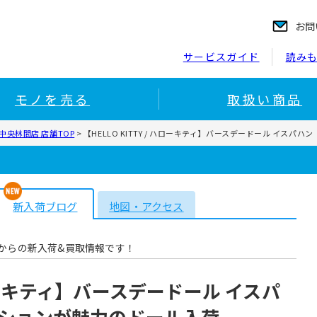
お問
サービスガイド
読み
モノを売る
取扱い商品
央林間店 店舗TOP
>
【HELLO KITTY / ハローキティ】バースデードール イス
新入荷ブログ
地図・アクセス
からの新入荷&買取情報です！
 ハローキティ】バースデードール イスパ
ションが魅力のドール入荷