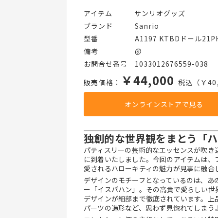
アイテム   サンリオグッズ
ブランド   Sanrio
型番     A1197 KTBDドール21P
備考     @
お問合せ番号 1033012676559-038
￥44,000
販売価格：
税込（￥40,
オンラインストアで見る
独創的な世界観をまとう「ハ
パティスリーの芸術的なエッセンスが吹き
に到着いたしました。今回のアイテムは、
愛されるハローキティの魅力が見事に融合
デザインのモチーフとなっているのは、あ
ー「イスパハン」。その高貴で愛らしい世
デザインが細部まで徹底されています。上
パーツの造形など、思わず見惚れてしまう