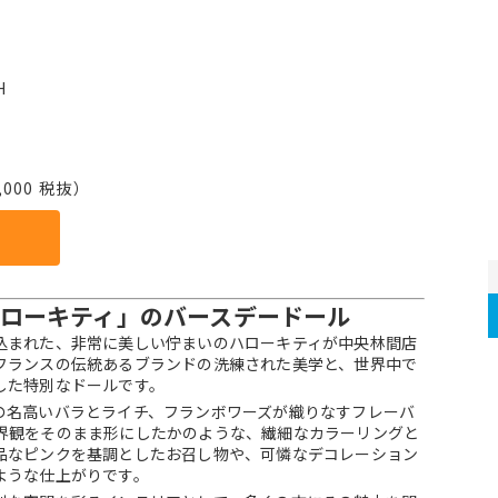
H
000 税抜）
ローキティ」のバースデードール
込まれた、非常に美しい佇まいのハローキティが中央林間店
フランスの伝統あるブランドの洗練された美学と、世界中で
した特別なドールです。
の名高いバラとライチ、フランボワーズが織りなすフレーバ
界観をそのまま形にしたかのような、繊細なカラーリングと
品なピンクを基調としたお召し物や、可憐なデコレーション
ような仕上がりです。