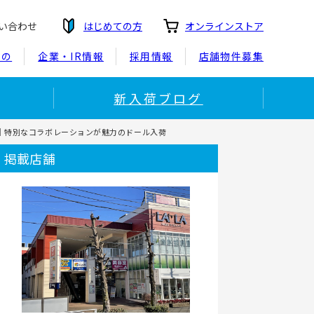
い合わせ
はじめての方
オンラインストア
もの
企業・IR情報
採用情報
店舗物件募集
新入荷ブログ
パハン｜特別なコラボレーションが魅力のドール入荷
掲載店舗