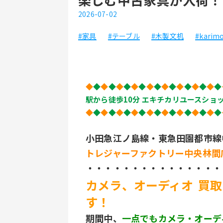
2026-07-02
#家具
#テーブル
#木製文机
#karim
﻿◆
◆
◆
◆
◆
◆
◆
◆
◆
◆
◆
◆
◆
◆
◆
◆
◆
◆
駅から徒歩10分 エキチカリユースショ
◆
◆
◆
◆
◆
◆
◆
◆
◆
◆
◆
◆
◆
◆
◆
◆
◆
◆
小田急江ノ島線・東急田園都市線
トレジャーファクトリー中央林間
・・・・・・・・・・・・・・・
カメラ、オーディオ  買取
す！
期間中、
一点でもカメラ・オーデ