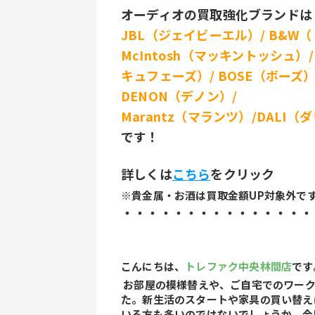
オーディオの買取強化ブランドは
JBL（ジェイビーエル）/ B&W（ 
McIntosh（マッキントッシュ）/ 
キュフェーズ）/ BOSE（ボーズ）/a
DENON（デノン）/ 
Marantz（マランツ）/DALI（ダ
です！
詳しくは
こちら
をクリック
※貴金属・お酒は買取金額UP対象外で
・・・・・・・・・・・・・・・
こんにちは、
トレファク中央林間店
です
 お部屋の模様替えや、ご自宅でのワークスペースの見直しを考える方が増える季節になりまし
た。新生活のスタートや家具の買い替え
いる方も多いのではないでしょうか。今