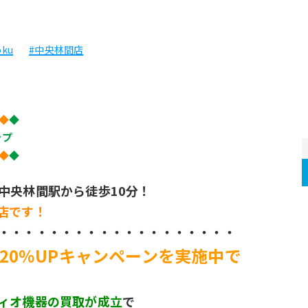
oku
#中央林間店
◆
◆
ップ
◆
◆
中央林間駅から徒歩10分！
店です！
・・・・・・・・・・・・・・・・・・・
20％UP
キャンペーンを実施中で
ィオ機器の買取が成立
で